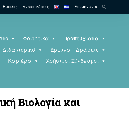
Search
Είσοδος
Ανακοινώσεις
Επικοινωνία
for:
ικό
Φοιτητικά
Προπτυχιακά
Διδακτορικά
Έρευνα - Δράσεις
ς
Καριέρα
Χρήσιμοι Σύνδεσμοι
ική Βιολογία και