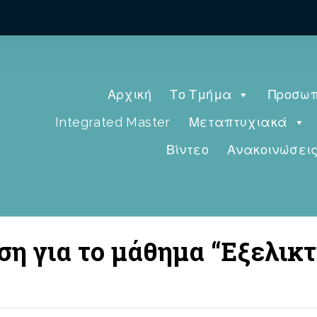
Αρχική
Το Τμήμα
Προσωπ
Integrated Master
Μεταπτυχιακά
Βίντεο
Ανακοινώσει
η για το μάθημα “Εξελικτ