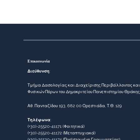
Επικοινωνία
Διεύθυνση
:
Τμήμα Δασολογίας και Διαχείρισης Περιβάλλοντος και
Φυσικών Πόρων του Δημοκριτείου Πανεπιστημίου Θράκης
Αθ. Πανταζίδου 193, 682 00 Ορεστιάδα, Τ.Θ. 129
Τηλέφωνα
:
(+30)-25520-41171
(Φοιτητικά)
(+30)-25520-41172
(Μεταπτυχιακά)
(+30)-25520-41174
(Προϊσταμένη Γραμματείας)