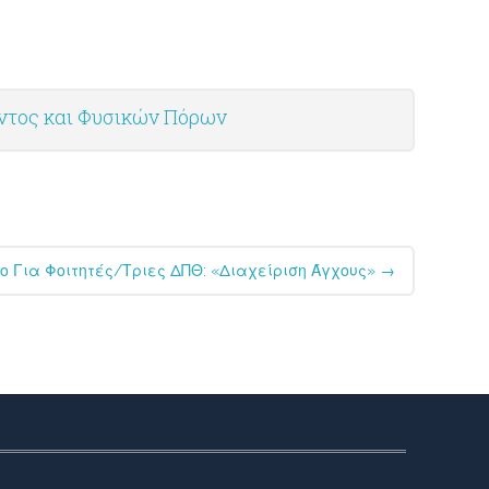
οντος και Φυσικών Πόρων
ο Για Φοιτητές/τριες ΔΠΘ: «Διαχείριση Άγχους»
→