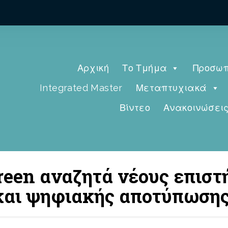
Αρχική
Το Τμήμα
Προσωπ
Integrated Master
Μεταπτυχιακά
Βίντεο
Ανακοινώσει
reen αναζητά νέους επιστ
και ψηφιακής αποτύπωσης