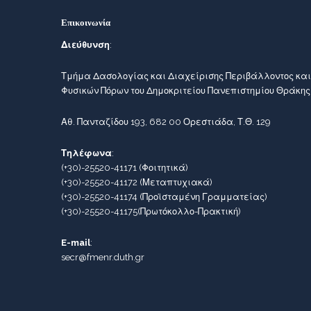
Επικοινωνία
Διεύθυνση
:
Τμήμα Δασολογίας και Διαχείρισης Περιβάλλοντος και
Φυσικών Πόρων του Δημοκριτείου Πανεπιστημίου Θράκης
Αθ. Πανταζίδου 193, 682 00 Ορεστιάδα, Τ.Θ. 129
Τηλέφωνα
:
(+30)-25520-41171
(Φοιτητικά)
(+30)-25520-41172
(Μεταπτυχιακά)
(+30)-25520-41174
(Προϊσταμένη Γραμματείας)
(+30)-25520-41175
(Πρωτόκολλο-Πρακτική)
E-mail
:
secr@fmenr.duth.gr