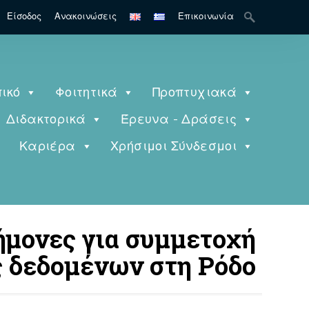
Search
Είσοδος
Ανακοινώσεις
Επικοινωνία
for:
ικό
Φοιτητικά
Προπτυχιακά
Διδακτορικά
Έρευνα - Δράσεις
ς
Καριέρα
Χρήσιμοι Σύνδεσμοι
ήμονες για συμμετοχή
 δεδομένων στη Ρόδο