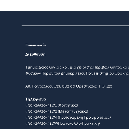
Επικοινωνία
Διεύθυνση
:
Τμήμα Δασολογίας και Διαχείρισης Περιβάλλοντος και
Φυσικών Πόρων του Δημοκριτείου Πανεπιστημίου Θράκης
Αθ. Πανταζίδου 193, 682 00 Ορεστιάδα, Τ.Θ. 129
Τηλέφωνα
:
(+30)-25520-41171
(Φοιτητικά)
(+30)-25520-41172
(Μεταπτυχιακά)
(+30)-25520-41174
(Προϊσταμένη Γραμματείας)
(+30)-25520-41175
(Πρωτόκολλο-Πρακτική)