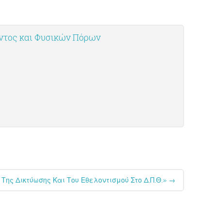
οντος και Φυσικών Πόρων
Της Δικτύωσης Και Του Εθελοντισμού Στο Δ.Π.Θ.»
→