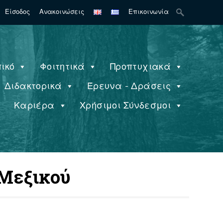
Search
Είσοδος
Ανακοινώσεις
Επικοινωνία
for:
ικό
Φοιτητικά
Προπτυχιακά
Διδακτορικά
Έρευνα - Δράσεις
ς
Καριέρα
Χρήσιμοι Σύνδεσμοι
 Μεξικού