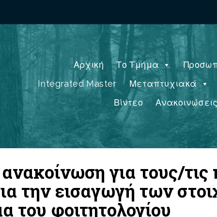
Αρχική
Το Τμήμα
Προσωπ
Integrated Master
Μεταπτυχιακά
Βίντεο
Ανακοινώσει
 ανακοίνωση για τους/τις
για την εισαγωγή των στοι
α του φοιτητολογίου