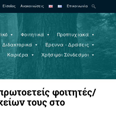
Search
Είσοδος
Ανακοινώσεις
Επικοινωνία
for:
ικό
Φοιτητικά
Προπτυχιακά
Διδακτορικά
Έρευνα - Δράσεις
ς
Καριέρα
Χρήσιμοι Σύνδεσμοι
 πρωτοετείς φοιτητές/
χείων τους στο