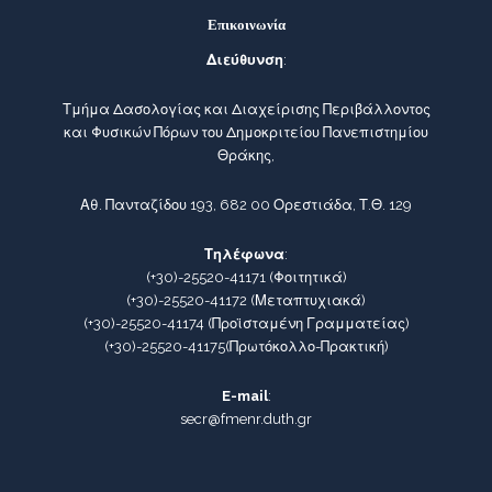
Επικοινωνία
Διεύθυνση
:
Τμήμα Δασολογίας και Διαχείρισης Περιβάλλοντος
και Φυσικών Πόρων του Δημοκριτείου Πανεπιστημίου
Θράκης,
Αθ. Πανταζίδου 193, 682 00 Ορεστιάδα, Τ.Θ. 129
Τηλέφωνα
:
(+30)-25520-41171
(Φοιτητικά)
(+30)-25520-41172
(Μεταπτυχιακά)
(+30)-25520-41174
(Προϊσταμένη Γραμματείας)
(+30)-25520-41175
(Πρωτόκολλο-Πρακτική)
E-mail
:
secr@fmenr.duth.gr