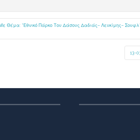
Με Θέμα: “Εθνικό Πάρκο Του Δάσους Δαδιάς– Λευκίμης– Σουφλίο
13-0