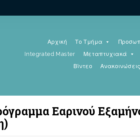
Αρχική
Το Τμήμα
Προσωπ
Integrated Master
Μεταπτυχιακά
Βίντεο
Ανακοινώσει
ρόγραμμα Εαρινού Εξαμήν
η)