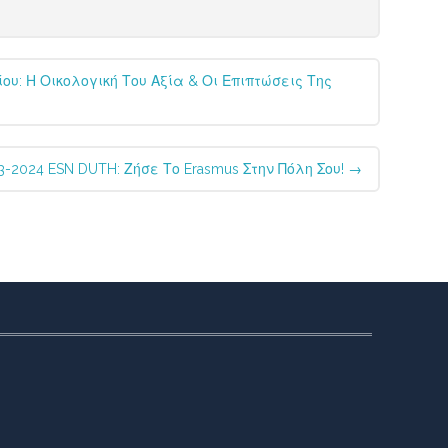
υ: Η Οικολογική Του Αξία & Οι Επιπτώσεις Της
3-2024 ESN DUTH: Ζήσε Το Erasmus Στην Πόλη Σου!
→