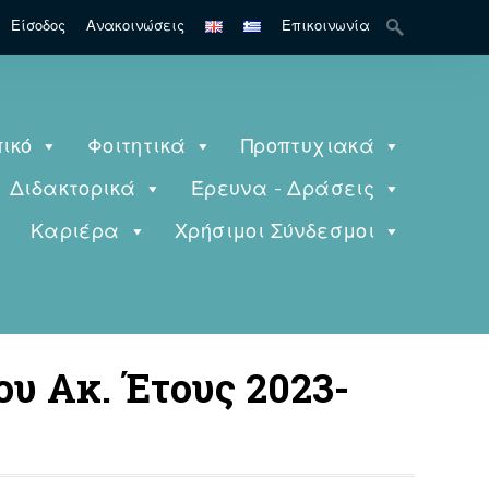
Search
Είσοδος
Ανακοινώσεις
Επικοινωνία
for:
ικό
Φοιτητικά
Προπτυχιακά
Διδακτορικά
Έρευνα - Δράσεις
ς
Καριέρα
Χρήσιμοι Σύνδεσμοι
ου Ακ. Έτους 2023-