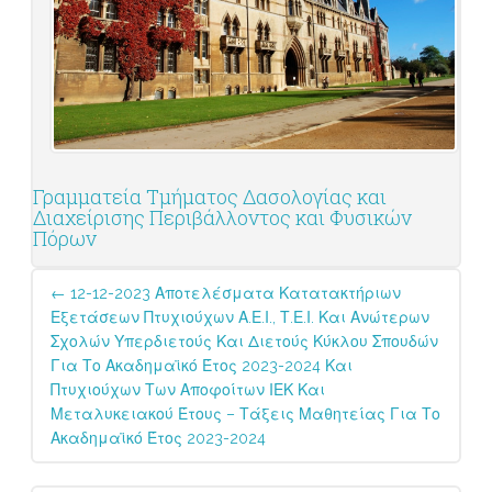
Γραμματεία Τμήματος Δασολογίας και
Διαχείρισης Περιβάλλοντος και Φυσικών
Πόρων
Post
←
12-12-2023 Αποτελέσματα Κατατακτήριων
navigation
Εξετάσεων Πτυχιούχων Α.Ε.Ι., Τ.Ε.Ι. Και Ανώτερων
Σχολών Υπερδιετούς Και Διετούς Κύκλου Σπουδών
Για Το Ακαδημαϊκό Έτος 2023-2024 Και
Πτυχιούχων Των Αποφοίτων ΙΕΚ Και
Μεταλυκειακού Έτους – Τάξεις Μαθητείας Για Το
Ακαδημαϊκό Έτος 2023-2024