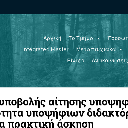
Αρχική
Το Τμήμα
Προσωπ
Integrated Master
Μεταπτυχιακά
Βίντεο
Ανακοινώσει
 υποβολής αίτησης υποψηφ
ότητα υποψήφιων διδακτό
ια πρακτική άσκηση