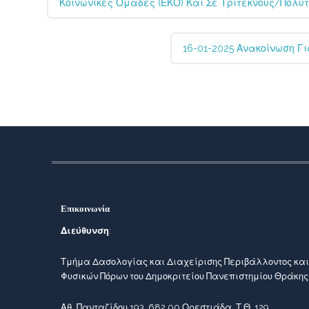
Κοινωνικές Ομάδες (ΕΚΟ) Και Σε Τρίτεκνους/πολύτε
16-01-2025 Ανακοίνωση Γι
Επικοινωνία
Διεύθυνση
:
Τμήμα Δασολογίας και Διαχείρισης Περιβάλλοντος και
Φυσικών Πόρων του Δημοκριτείου Πανεπιστημίου Θράκης
Αθ. Πανταζίδου 193, 682 00 Ορεστιάδα, Τ.Θ. 129