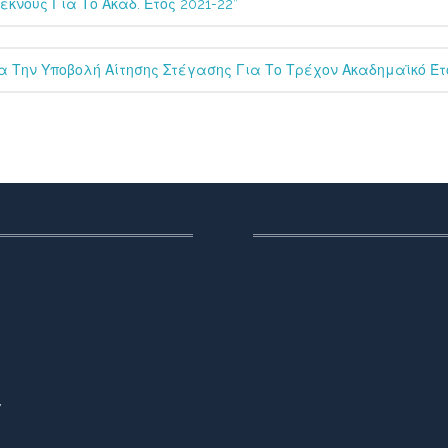
κνους Για Το Ακαδ. Έτος 2021-22”
α Την Υποβολή Αίτησης Στέγασης Για Το Τρέχον Ακαδημαϊκό Έτο
,