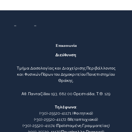
Επικοινωνία
Διεύθυνση
:
Τμήμα Δασολογίας και Διαχείρισης Περιβάλλοντος
και Φυσικών Πόρων του Δημοκριτείου Πανεπιστημίου
Θράκης,
Αθ. Πανταζίδου 193, 682 00 Ορεστιάδα, Τ.Θ. 129
Τηλέφωνα
:
(+30)-25520-41171
(Φοιτητικά)
(+30)-25520-41172
(Μεταπτυχιακά)
(+30)-25520-41174
(Προϊσταμένη Γραμματείας)
(+30)-25520-41175
(Πρωτόκολλο-Πρακτική)