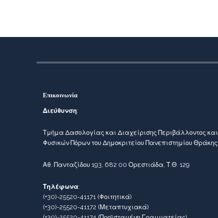
Επικοινωνία
Διεύθυνση
:
Τμήμα Δασολογίας και Διαχείρισης Περιβάλλοντος και
Φυσικών Πόρων του Δημοκριτείου Πανεπιστημίου Θράκης
Αθ. Πανταζίδου 193, 682 00 Ορεστιάδα, Τ.Θ. 129
Τηλέφωνα
:
(+30)-25520-41171
(Φοιτητικά)
(+30)-25520-41172
(Μεταπτυχιακά)
(+30)-25520-41174
(Προϊσταμένη Γραμματείας)