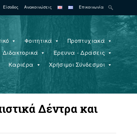
Search
Είσοδος
Ανακοινώσεις
Επικοινωνία
for:
ικό
Φοιτητικά
Προπτυχιακά
Διδακτορικά
Έρευνα - Δράσεις
ς
Καριέρα
Χρήσιμοι Σύνδεσμοι
ιστικά Δέντρα και