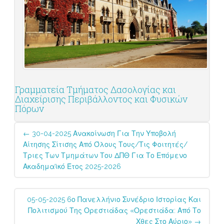
Γραμματεία Τμήματος Δασολογίας και
Διαχείρισης Περιβάλλοντος και Φυσικών
Πόρων
Post
←
30-04-2025 Ανακοίνωση Για Την Υποβολή
navigation
Αίτησης Σίτισης Από Όλους Τους/τις Φοιτητές/
Τριες Των Τμημάτων Του ΔΠΘ Για Το Επόμενο
Ακαδημαϊκό Έτος 2025-2026
05-05-2025 6ο Πανελλήνιο Συνέδριο Ιστορίας Και
Πολιτισμού Της Ορεστιάδας «Ορεστιάδα: Από Το
Χθες Στο Αύριο»
→