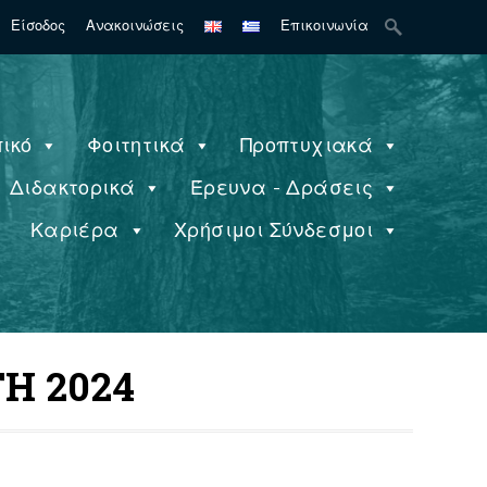
Search
Είσοδος
Ανακοινώσεις
Επικοινωνία
for:
ικό
Φοιτητικά
Προπτυχιακά
Διδακτορικά
Έρευνα - Δράσεις
ς
Καριέρα
Χρήσιμοι Σύνδεσμοι
TH 2024