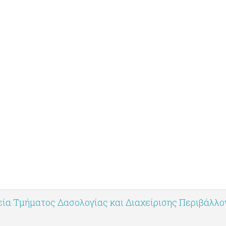
ία Τμήματος Δασολογίας και Διαχείρισης Περιβάλλ