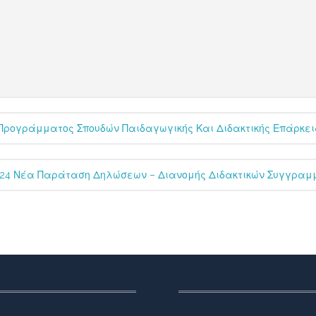
Προγράμματος Σπουδών Παιδαγωγικής Και Διδακτικής Επάρκεια
024 Νέα Παράταση Δηλώσεων – Διανομής Διδακτικών Συγγραμμ