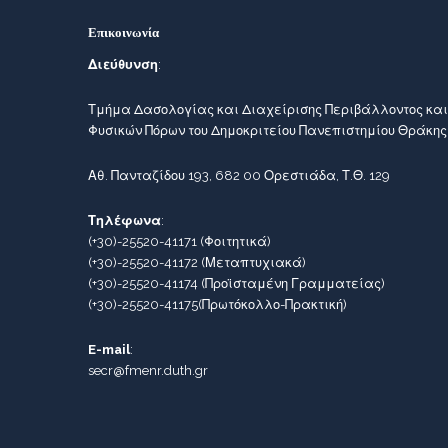
Επικοινωνία
Διεύθυνση
:
Τμήμα Δασολογίας και Διαχείρισης Περιβάλλοντος και
Φυσικών Πόρων του Δημοκριτείου Πανεπιστημίου Θράκης
Αθ. Πανταζίδου 193, 682 00 Ορεστιάδα, Τ.Θ. 129
Τηλέφωνα
:
(+30)-25520-41171
(Φοιτητικά)
(+30)-25520-41172
(Μεταπτυχιακά)
(+30)-25520-41174
(Προϊσταμένη Γραμματείας)
(+30)-25520-41175
(Πρωτόκολλο-Πρακτική)
E-mail
:
secr@fmenr.duth.gr