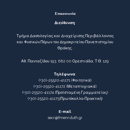
Επικοινωνία
Διεύθυνση
:
Τμήμα Δασολογίας και Διαχείρισης Περιβάλλοντος
και Φυσικών Πόρων του Δημοκριτείου Πανεπιστημίου
Θράκης,
Αθ. Πανταζίδου 193, 682 00 Ορεστιάδα, Τ.Θ. 129
Τηλέφωνα
:
(+30)-25520-41171
(Φοιτητικά)
(+30)-25520-41172
(Μεταπτυχιακά)
(+30)-25520-41174
(Προϊσταμένη Γραμματείας)
(+30)-25520-41175
(Πρωτόκολλο-Πρακτική)
E-mail
:
secr@fmenr.duth.gr