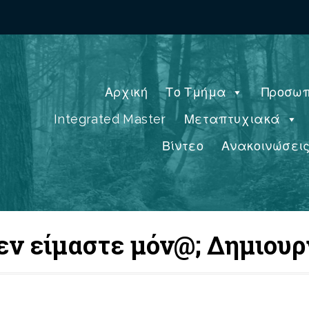
Αρχική
Το Τμήμα
Προσωπ
Integrated Master
Μεταπτυχιακά
Βίντεο
Ανακοινώσει
εν είμαστε μόν@; Δημιουρ