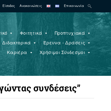
Search
Είσοδος
Ανακοινώσεις
Επικοινωνία
for:
ικό
Φοιτητικά
Προπτυχιακά
Διδακτορικά
Έρευνα - Δράσεις
ς
Καριέρα
Χρήσιμοι Σύνδεσμοι
γώντας συνδέσεις”