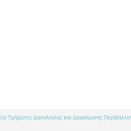
ία Τμήματος Δασολογίας και Διαχείρισης Περιβάλλ