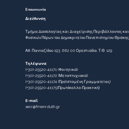
Επικοινωνία
Διεύθυνση
:
Τμήμα Δασολογίας και Διαχείρισης Περιβάλλοντος και
Φυσικών Πόρων του Δημοκριτείου Πανεπιστημίου Θράκης
Αθ. Πανταζίδου 193, 682 00 Ορεστιάδα, Τ.Θ. 129
Τηλέφωνα
:
(+30)-25520-41171
(Φοιτητικά)
(+30)-25520-41172
(Μεταπτυχιακά)
(+30)-25520-41174
(Προϊσταμένη Γραμματείας)
(+30)-25520-41175
(Πρωτόκολλο-Πρακτική)
E-mail
:
secr@fmenr.duth.gr