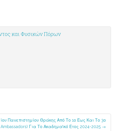
οντος και Φυσικών Πόρων
ου Πανεπιστημίου Θράκης Από Το 1ο Έως Και Το 3ο
 Ambassadors) Για Το Ακαδημαϊκό Έτος 2024-2025
→