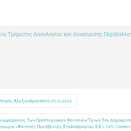
ία Τμήματος Δασολογίας και Διαχείρισης Περιβάλλ
People_Αλεξανδρουπολη 20.01.2024
ιαφέροντος Των Προπτυχιακών Φοιτητών/τριών Του Δημοκριτεί
ραμμα «Φοιτητές Πρεσβευτές Σταδιοδρομίας Ε.Ε.» («EU Careers