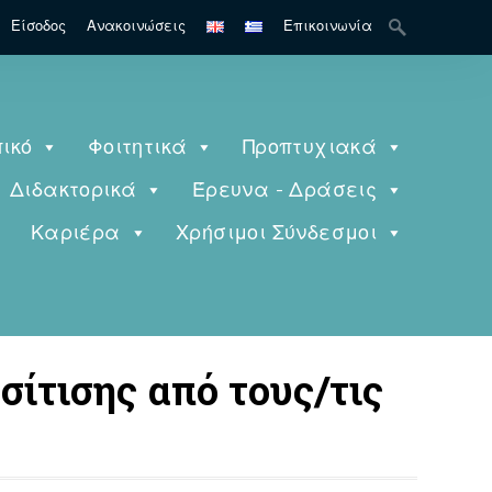
Search
Είσοδος
Ανακοινώσεις
Επικοινωνία
for:
ικό
Φοιτητικά
Προπτυχιακά
Διδακτορικά
Έρευνα - Δράσεις
ς
Καριέρα
Χρήσιμοι Σύνδεσμοι
σίτισης από τους/τις