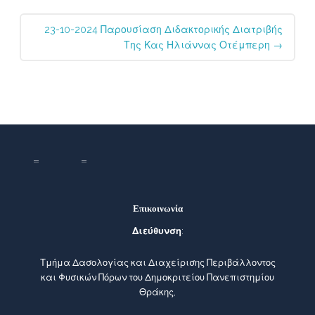
23-10-2024 Παρουσίαση Διδακτορικής Διατριβής
Της Κας Ηλιάννας Οτέμπερη
→
Επικοινωνία
Διεύθυνση
:
Τμήμα Δασολογίας και Διαχείρισης Περιβάλλοντος
και Φυσικών Πόρων του Δημοκριτείου Πανεπιστημίου
Θράκης,