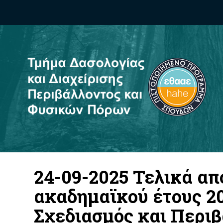
24-09-2025 Τελικά α
ακαδημαϊκού έτους 20
Σχεδιασμός και Περι