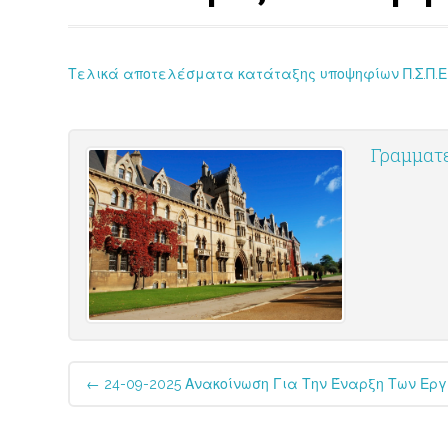
Τελικά αποτελέσματα κατάταξης υποψηφίων Π.Σ.Π.Ε.
Γραμματε
Post
←
24-09-2025 Ανακοίνωση Για Την Έναρξη Των Ερ
navigation