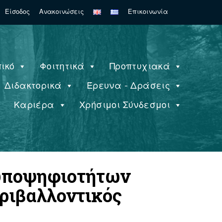
Search
Είσοδος
Ανακοινώσεις
Επικοινωνία
for:
ικό
Φοιτητικά
Προπτυχιακά
Διδακτορικά
Έρευνα - Δράσεις
ς
Καριέρα
Χρήσιμοι Σύνδεσμοι
 υποψηφιοτήτων
εριβαλλοντικός