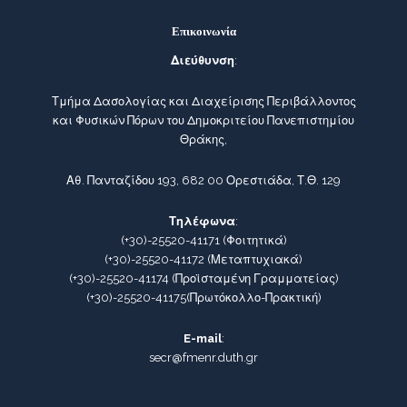
Επικοινωνία
Διεύθυνση
:
Τμήμα Δασολογίας και Διαχείρισης Περιβάλλοντος
και Φυσικών Πόρων του Δημοκριτείου Πανεπιστημίου
Θράκης,
Αθ. Πανταζίδου 193, 682 00 Ορεστιάδα, Τ.Θ. 129
Τηλέφωνα
:
(+30)-25520-41171
(Φοιτητικά)
(+30)-25520-41172
(Μεταπτυχιακά)
(+30)-25520-41174
(Προϊσταμένη Γραμματείας)
(+30)-25520-41175
(Πρωτόκολλο-Πρακτική)
E-mail
:
secr@fmenr.duth.gr