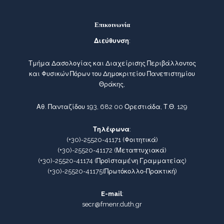
Επικοινωνία
Διεύθυνση
:
Τμήμα Δασολογίας και Διαχείρισης Περιβάλλοντος
και Φυσικών Πόρων του Δημοκριτείου Πανεπιστημίου
Θράκης,
Αθ. Πανταζίδου 193, 682 00 Ορεστιάδα, Τ.Θ. 129
Τηλέφωνα
:
(+30)-25520-41171
(Φοιτητικά)
(+30)-25520-41172
(Μεταπτυχιακά)
(+30)-25520-41174
(Προϊσταμένη Γραμματείας)
(+30)-25520-41175
(Πρωτόκολλο-Πρακτική)
E-mail
:
secr@fmenr.duth.gr