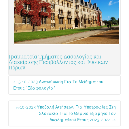
Γραμματεία Τμήματος Δασολογίας και
Διαχείρισης Περιβάλλοντος και Φυσικών
Πόρων
Post
←
5-10-2023 Ανακοίνωση Για Το Μάθημα 1ου
navigation
Έτους “Εδαφολογία”
5-10-2023 Υποβολή Αιτήσεων Για Υποτροφίες Στη
Σλοβακία Για Το Θερινό Εξάμηνο Του
Ακαδημαϊκού Έτους 2023-2024
→