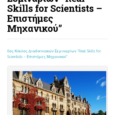
Skills for Scientists –
Επιστήμες
Μηχανικού”
6ος Κύκλος Διαδικτυακών Σεμιναρίων “Real Skills for
Scientists – Επιστήμες Μηχανικού”