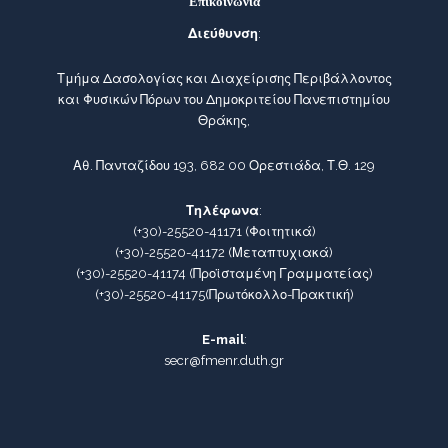
Επικοινωνία
Διεύθυνση
:
Τμήμα Δασολογίας και Διαχείρισης Περιβάλλοντος
και Φυσικών Πόρων του Δημοκριτείου Πανεπιστημίου
Θράκης,
Αθ. Πανταζίδου 193, 682 00 Ορεστιάδα, Τ.Θ. 129
Τηλέφωνα
:
(+30)-25520-41171
(Φοιτητικά)
(+30)-25520-41172
(Μεταπτυχιακά)
(+30)-25520-41174
(Προϊσταμένη Γραμματείας)
(+30)-25520-41175
(Πρωτόκολλο-Πρακτική)
E-mail
:
secr@fmenr.duth.gr