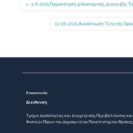
Post
←
3-6-2025 Παρουσίαση Διδακτορικής Διατριβής 
navigation
13-06-2025 Ανακοίνωση Τελετής Ορ
Επικοινωνία
Διεύθυνση
:
Τμήμα Δασολογίας και Διαχείρισης Περιβάλλοντος και
Φυσικών Πόρων του Δημοκριτείου Πανεπιστημίου Θράκης