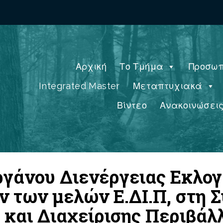
Αρχική
Το Τμήμα
Προσωπ
Integrated Master
Μεταπτυχιακά
Βίντεο
Ανακοινώσει
ργάνου Διενέργειας Εκλογώ
 των μελών Ε.ΔΙ.Π, στη Σ
 και Διαχείρισης Περιβάλ