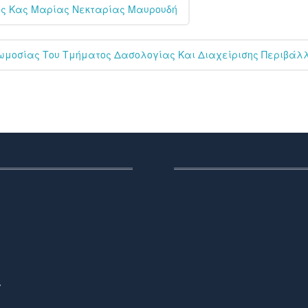
Της Κας Μαρίας Νεκταρίας Μαυρουδή
κωμοσίας Του Τμήματος Δασολογίας Και Διαχείρισης Περιβάλ
,