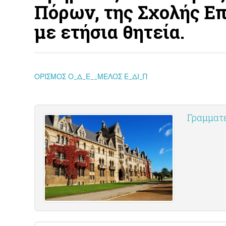
Πόρων, της Σχολής Επ
με ετήσια θητεία.
ΟΡΙΣΜΟΣ Ο_Δ_Ε__ΜΕΛΟΣ Ε_ΔΙ_Π
Γραμματε