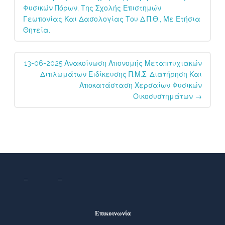
Φυσικών Πόρων, Της Σχολής Επιστημών
Γεωπονίας Και Δασολογίας Του Δ.Π.Θ., Με Ετήσια
Θητεία.
13-06-2025 Ανακοίνωση Απονομής Μεταπτυχιακών
Διπλωμάτων Ειδίκευσης Π.Μ.Σ. Διατήρηση Και
Αποκατάσταση Χερσαίων Φυσικών
Οικοσυστημάτων
→
Επικοινωνία