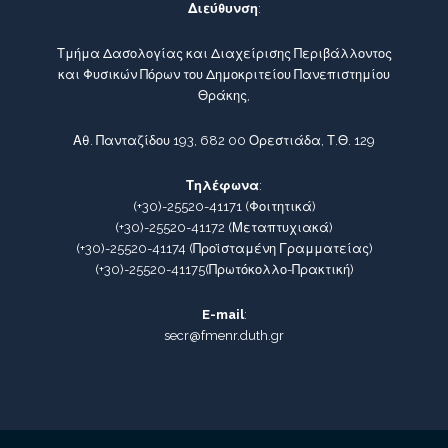
Διεύθυνση
:
Τμήμα Δασολογίας και Διαχείρισης Περιβάλλοντος
και Φυσικών Πόρων του Δημοκριτείου Πανεπιστημίου
Θράκης,
Αθ. Πανταζίδου 193, 682 00 Ορεστιάδα, Τ.Θ. 129
Τηλέφωνα
:
(+30)-25520-41171
(Φοιτητικά)
(+30)-25520-41172
(Μεταπτυχιακά)
(+30)-25520-41174
(Προϊσταμένη Γραμματείας)
(+30)-25520-41175
(Πρωτόκολλο-Πρακτική)
E-mail
:
secr@fmenr.duth.gr