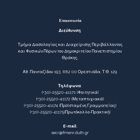
Επικοινωνία
Διεύθυνση
:
Τμήμα Δασολογίας και Διαχείρισης Περιβάλλοντος
και Φυσικών Πόρων του Δημοκριτείου Πανεπιστημίου
Θράκης,
Αθ. Πανταζίδου 193, 682 00 Ορεστιάδα, Τ.Θ. 129
Τηλέφωνα
:
(+30)-25520-41171
(Φοιτητικά)
(+30)-25520-41172
(Μεταπτυχιακά)
(+30)-25520-41174
(Προϊσταμένη Γραμματείας)
(+30)-25520-41175
(Πρωτόκολλο-Πρακτική)
E-mail
:
secr@fmenr.duth.gr